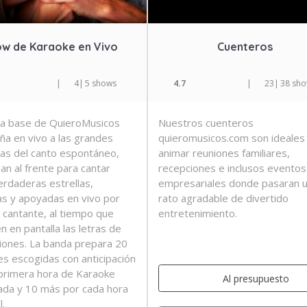
w de Karaoke en Vivo
Cuenteros
|
4
|
5 shows
4.7
|
23
|
38 sh
a base de QuieroMusicos
Nuestros cuenteros
a en vivo a las grandes
quieromusicos.com son ideales
s del canto espontáneo,
animar reuniones familiares,
an al frente para cantar
recepciones e inclusos eventos
rdaderas estrellas,
empresariales donde pasaran 
s y apoyadas en vivo por
rato agradable de divertido
 cantante, al tiempo que
entretenimiento.
n en pantalla las letras de
ciones. La banda prepara 20
es escogidas con anticipación
 primera hora de Karaoke
Al presupuesto
ada y 10 más por cada hora
l.