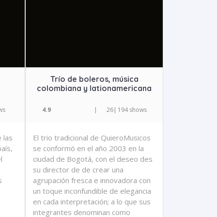
Trío de boleros, música
colombiana y lationamericana
ws
4.9
|
26
|
194 shows
 las
El trio tradicional de QuieroMusicos
aís,
se conformó en el año 2003 en la
l
ciudad de Bogotá, con el deseo des
su director de de crear una
s
agrupación fresca e innovadora con
un toque inconfundible de elegancia
en cada interpretación; a lo que sus
integrantes denominan como