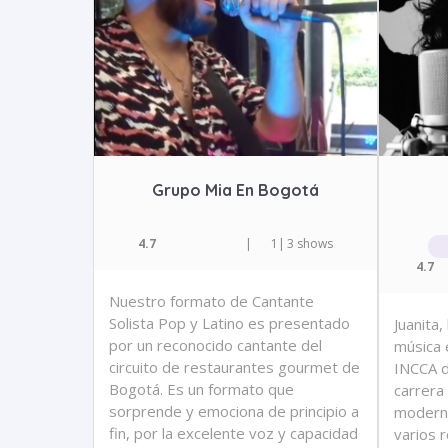
Grupo Mia En Bogotá
4.7
|
1
|
3 shows
4.7
Nuestro formato de Cantante
Solista Pop y Latino es presentado
Juanita
por un reconocido cantante del
música 
circuito de restaurantes gourmet de
INCCA d
Bogotá. Es un formato que
carrera
sorprende y emociona de principio a
modern
fin, por la excelente voz y capacidad
varios 