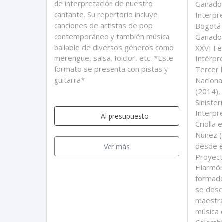
de interpretación de nuestro
Ganador
cantante. Su repertorio incluye
Interpr
canciones de artistas de pop
Bogotá 
contemporáneo y también música
Ganador
bailable de diversos géneros como
XXVI Fe
merengue, salsa, folclor, etc. *Este
Intérpr
formato se presenta con pistas y
Tercer 
guitarra*
Naciona
(2014),
Siniste
Interpr
Al presupuesto
Criolla
Nuñez (
desde e
Ver más
Proyect
Filarmó
formador
se des
maestra
música 