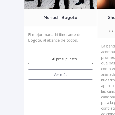
Mariachi Bogotá
Sho
4.7
El mejor mariachi itinerante de
Bogotá, al alcance de todos.
La band
acompañ
promesa
Al presupuesto
que pas
como ve
animada
Ver más
nuestro
aparece
las can
cancion
para la
contrat
adiciona