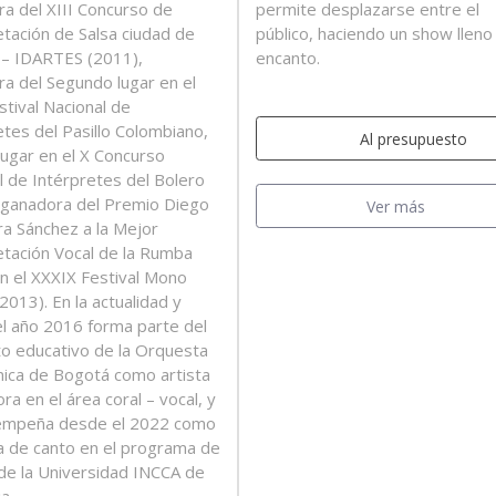
a del XIII Concurso de
permite desplazarse entre el
etación de Salsa ciudad de
público, haciendo un show lleno
– IDARTES (2011),
encanto.
a del Segundo lugar en el
stival Nacional de
etes del Pasillo Colombiano,
Al presupuesto
lugar en el X Concurso
l de Intérpretes del Bolero
 ganadora del Premio Diego
Ver más
rra Sánchez a la Mejor
etación Vocal de la Rumba
 en el XXXIX Festival Mono
2013). En la actualidad y
l año 2016 forma parte del
o educativo de la Orquesta
nica de Bogotá como artista
a en el área coral – vocal, y
empeña desde el 2022 como
 de canto en el programa de
de la Universidad INCCA de