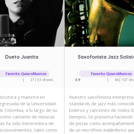
Dueto Juanita
Saxofonista Jazz Solist
Favorito QuieroMusicos
Favorito QuieroMusicos
|
27
|
53 shows
4.9
|
46
|
107 sh
, locutora y maestra en
Nuestro saxofonista interpreta
egresada de la Universidad
standards de jazz más conocid
e Colombia, a lo largo de su
boleros y canciones de todos l
 como cantante de músicas
tiempos. Se presenta haciendo
as ha sido merecedora de
de pistas como acompañamient
reconocimientos, tales como:
de un micrófono inalámbrico que