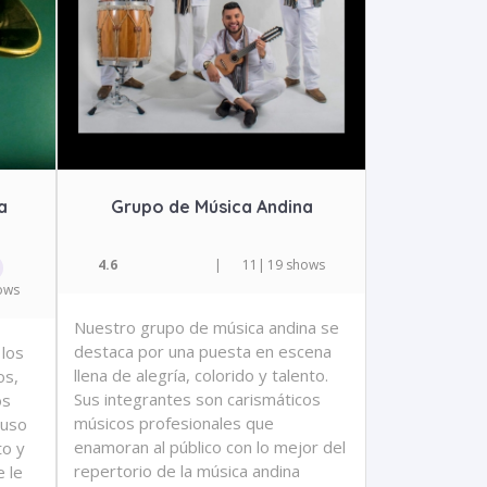
a
Grupo de Música Andina
4.6
|
11
|
19 shows
ows
Nuestro grupo de música andina se
destaca por una puesta en escena
 los
llena de alegría, colorido y talento.
os,
Sus integrantes son carismáticos
os
músicos profesionales que
 uso
enamoran al público con lo mejor del
o y
repertorio de la música andina
 le