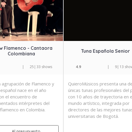
w Flamenco - Cantaora
Tuna Española Senior
Colombiana
|
25
|
33 shows
4.9
|
9
|
13 sho
 agrupación de Flamenco y
QuieroMúsicos presenta una de
e español nace en el año
únicas tunas profesionales del p
on el encuentro de
con 10 años de trayectoria en e
entados intérpretes del
mundo artístico, integrada por
flamenco en Colombia.
directores de las mejores tuna
universitarias de Bogotá.
Al presupuesto