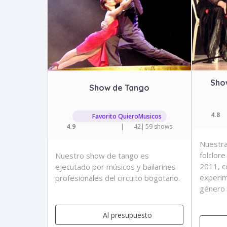
Sho
Show de Tango
4.8
Favorito QuieroMusicos
4.9
|
42
|
59 shows
Nuestra
folclor
Nuestro show de tango es
2011, c
ejecutado por músicos y bailarines
experim
profesionales del circuito bogotano.
género 
Al presupuesto