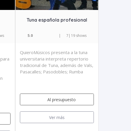
Tuna española profesional
ows
5.0
|
7
|
19 shows
QuieroMúsicos presenta a la tuna
 para
universitaria interpreta repertorio
tradicional de Tuna, además de Vals,
Pasacalles; Pasodobles; Rumba
un
Al presupuesto
Ver más