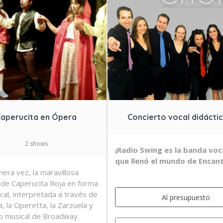
aperucita en Ópera
Concierto vocal didácti
2 shows
¡Radio Swing es la banda voc
que llenó el mundo de Encan
mera vez, la maravillosa
a de Caperucita Roja en forma
cal, interpretada a través de
Al presupuesto
, la Operetta, la Zarzuela y
ro musical de Broadway.