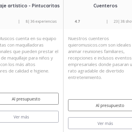
aje artístico - Pintucaritas
Cuenteros
|
8
|
36 experiencias
4.7
|
23
|
38 sh
usicos cuenta en su equipo
Nuestros cuenteros
stas con maquilladoras
quieromusicos.com son ideales
onales que pueden prestar el
animar reuniones familiares,
 de maquillaje para niños y
recepciones e inclusos eventos
 con los más altos
empresariales donde pasaran 
res de calidad e higiene.
rato agradable de divertido
entretenimiento.
Al presupuesto
Al presupuesto
Ver más
Ver más