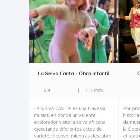
La Selva Canta - Obra infantil
C
5.0
|
1
|
1 show
LA SELVA CANTA! es una travesía
Por pri
musical en donde un valiente
histori
explorador visita la selva africana
de musi
ejecutando diferentes actos de
la Ópera
varieté circense, mientras descubre
el teat