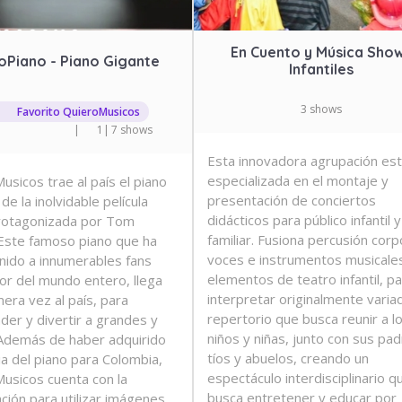
En Cuento y Música Sho
oPiano - Piano Gigante
Infantiles
3 shows
Favorito QuieroMusicos
|
1
|
7 shows
Esta innovadora agrupación es
especializada en el montaje y
usicos trae al país el piano
presentación de conciertos
de la inolvidable película
didácticos para público infantil y
protagonizada por Tom
familiar. Fusiona percusión corp
Este famoso piano que ha
voces e instrumentos musicale
nido a innumerables fans
elementos de teatro infantil, p
or del mundo entero, llega
interpretar originalmente varia
mera vez al país, para
repertorio que busca reunir a l
der y divertir a grandes y
niños y niñas, junto con sus pad
 Además de haber adquirido
tíos y abuelos, creando un
cia del piano para Colombia,
espectáculo interdisciplinario q
usicos cuenta con la
busca entretener y educar por
ación para utilizar imágenes