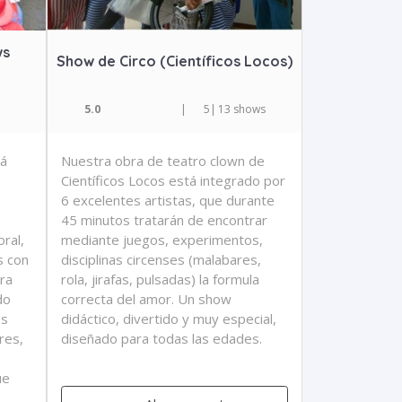
ws
Show de Circo (Científicos Locos)
5.0
|
5
|
13 shows
tá
Nuestra obra de teatro clown de
Científicos Locos está integrado por
6 excelentes artistas, que durante
45 minutos tratarán de encontrar
oral,
mediante juegos, experimentos,
s con
disciplinas circenses (malabares,
ara
rola, jirafas, pulsadas) la formula
do
correcta del amor. Un show
os
didáctico, divertido y muy especial,
res,
diseñado para todas las edades.
ue