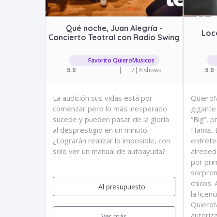
Qué noche, Juan Alegría -
Loc
Concierto Teatral con Radio Swing
Favorito QuieroMusicos
5.0
|
7
|
6 shows
5.0
La audición sus vidas está por
QuieroM
comenzar pero lo más inesperado
gigante 
sucede y pueden pasar de la gloria
“Big”, 
al desprestigio en un minuto.
Hanks. 
¿Lograrán realizar lo imposible, con
entrete
sólo ver un manual de autoayuda?
alreded
por pri
sorpren
chicos.
Al presupuesto
la licen
QuieroM
autoriz
Ver más