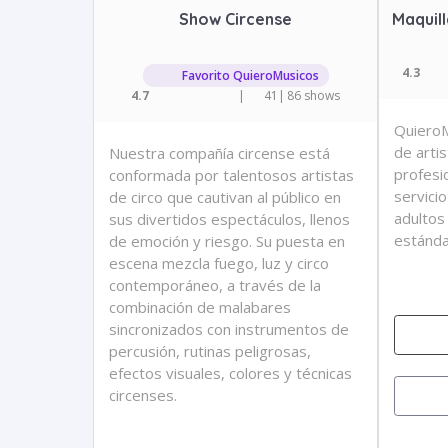
Show Circense
Maquill
4.3
Favorito QuieroMusicos
4.7
|
41
|
86 shows
QuieroM
de arti
Nuestra compañía circense está
profesi
conformada por talentosos artistas
servicio
de circo que cautivan al público en
adultos
sus divertidos espectáculos, llenos
estánda
de emoción y riesgo. Su puesta en
escena mezcla fuego, luz y circo
contemporáneo, a través de la
combinación de malabares
sincronizados con instrumentos de
percusión, rutinas peligrosas,
efectos visuales, colores y técnicas
circenses.