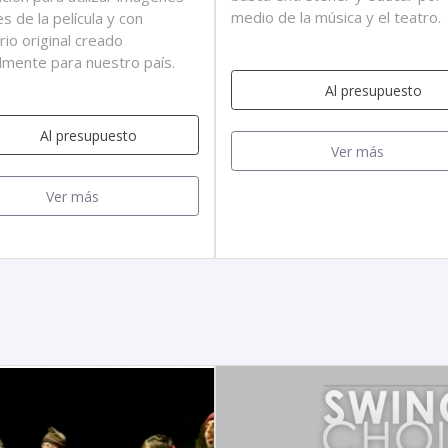
medio de la música y el teatro.
es de la película y con
rio original creado
lmente para nuestro país.
Al presupuesto
Al presupuesto
Ver más
Ver más