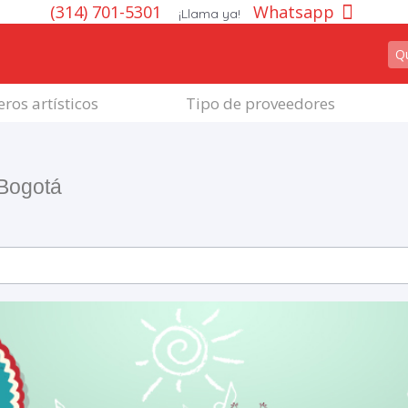
(314) 701-5301
Whatsapp
¡Llama ya!
ros artísticos
Tipo de proveedores
 Bogotá