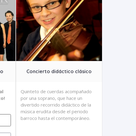
co
Concierto didáctico clásico
al
Quinteto de cuerdas acompañado
to!
por una soprano, que hace un
divertido recorrido didáctico de la
música erudita desde el periodo
barroco hasta el contemporáneo.