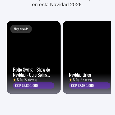
en esta Navidad 2026.
Muy buscado
Radio Swing - Show de
Navidad - Coro Swing
Navidad Lírica
Choir
★
5.0
(95 shows)
★
5.0
(12 shows)
COP $6.800.000
COP $2.080.000