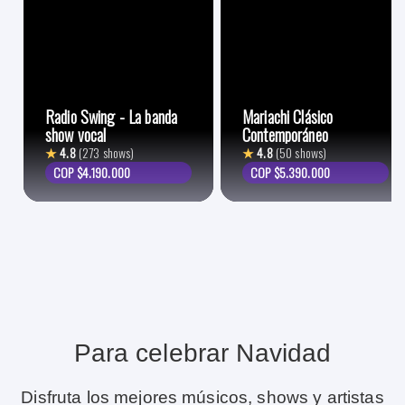
Radio Swing - La banda
Mariachi Clásico
show vocal
Contemporáneo
★
4.8
(273 shows)
★
4.8
(50 shows)
COP $4.190.000
COP $5.390.000
Para celebrar Navidad
Disfruta los mejores músicos, shows y artistas