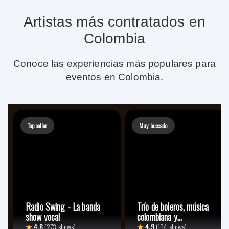
Artistas más contratados en
Colombia
Conoce las experiencias más populares para
eventos en Colombia.
Top seller
Muy buscado
Radio Swing - La banda
Trío de boleros, música
show vocal
colombiana y
lationamericana
★
4.8
(273 shows)
★
4.9
(194 shows)